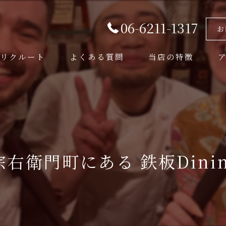
06-6211-1317
お
リクルート
よくある質問
当店の特徴
美味しい
コース
ディナー
衛門町にある 鉄板Dining 
デート
おしゃれ