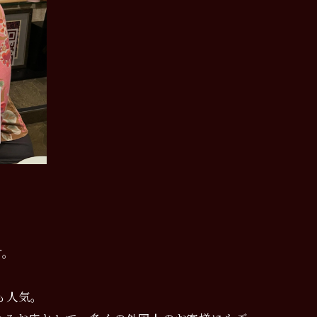
す。
も人気。