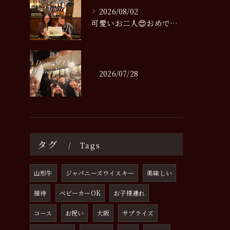
2026/08/02
可愛いお二人😍おめでとう御座います☺️
2026/07/28
タグ
Tags
山形牛
ジャパニーズウイスキー
美味しい
接待
ベビーカーOK
お子様連れ
コース
お祝い
大阪
サプライズ