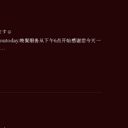
す☺️
ervingyoutoday.晚餐服务从下午6点开始感谢您今天一
립…