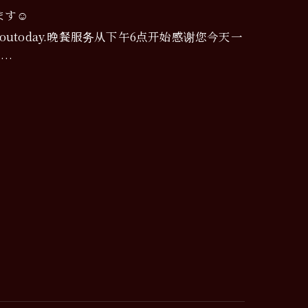
す☺️
ervingyoutoday.晚餐服务从下午6点开始感谢您今天一
립…