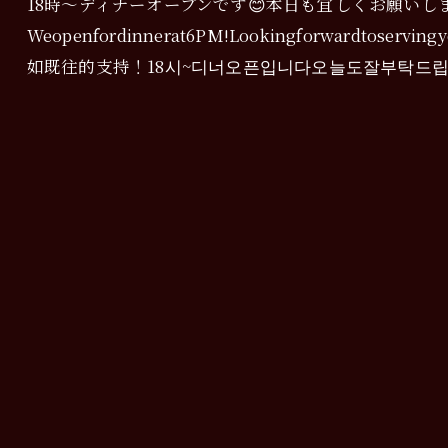
18時〜ディナーオープンです😊本日も宜しくお願いしま
Weopenfordinnerat6PM!Lookingforwardtos
如既往的支持！18시~디너오픈입니다오늘도잘부탁드