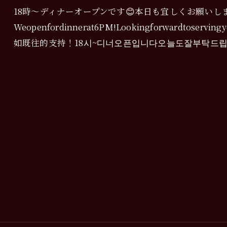
18時〜ディナーオープンです😊本日も宜しくお願いしま
Weopenfordinnerat6PM!Lookingforwardtos
如既往的支持！18시~디너오픈입니다오늘도잘부탁드