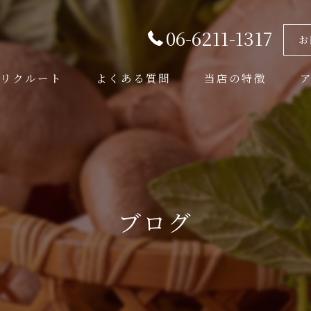
06-6211-1317
お
リクルート
よくある質問
当店の特徴
美味しい
コース
ディナー
ブログ
デート
おしゃれ