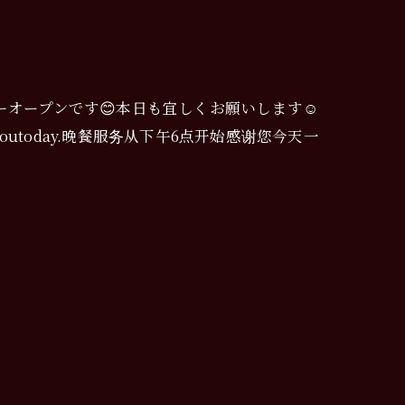
ーオープンです😊本日も宜しくお願いします☺️
ervingyoutoday.晚餐服务从下午6点开始感谢您今天一