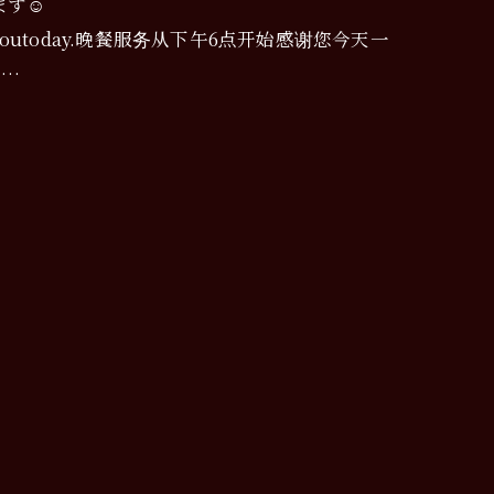
す☺️
ervingyoutoday.晚餐服务从下午6点开始感谢您今天一
립…