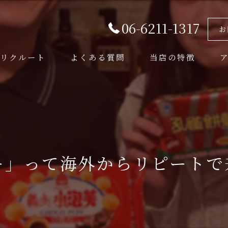
06-6211-1317
お
リクルート
よくある質問
当店の特徴
美味しい
コース
ディナー
ー」って海外からリピートで来
デート
おしゃれ