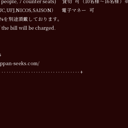
ng for up to 9 people, 7 counter seats) 貸切
,DC,UC,UFJ,NICOS,SAISON） 電子マネー 可
%を別途頂戴しております。
the bill will be charged.
s
an-seeks.com/
‥‥‥‥‥‥‥‥‥‥‥‥‥‥‥‥‥‥‥+