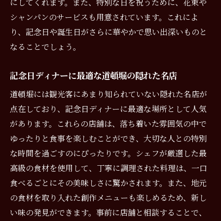
にしてくれます。また、特別な日を祝うために、花束や
特別な日のための道頓堀の選りすぐりのレ
シャンパンのサービスも用意されています。これによ
ストラン
り、記念日や誕生日がさらに華やかで思い出深いものと
道頓堀でのディナーが特別な理由とは
なることでしょう。
大阪市中央区の歴史と美食の関係
道頓堀での記念日ディナーに最適なシェフ
記念日ディナーに最適な道頓堀の隠れた名店
のおもてなし
道頓堀には観光客にあまり知られていない隠れた名店が
記念日や誕生日を華やかに道頓堀のおすすめス
点在しており、記念日ディナーに最適な場所として人気
ポット
があります。これらの店舗は、落ち着いた雰囲気の中で
記念日ディナーにぴったりな道頓堀の景色
ゆったりと食事を楽しむことができ、大切な人との特別
誕生日サプライズに最適な道頓堀のスポッ
な時間を過ごすのにぴったりです。シェフが厳選した最
ト紹介
高級の食材を使用して、丁寧に調理された料理は、一口
道頓堀のロマンチックな夜景とディナー
食べるごとにその美味しさに驚かされます。また、地元
華やかな記念日を演出する道頓堀のレスト
の食材を取り入れた創作メニューも楽しめるため、新し
ラン
い味の発見ができます。事前に店舗と相談することで、