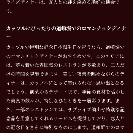
道頓堀での鉄板焼きディナーの楽しみ方
ライズディナーは、友人との絆を深める絶好の機会で
す。
大切な人と過ごす道頓堀の鉄板焼きの夜
道頓堀の鉄板焼きで味わう贅沢なひととき
カップルにぴったりの道頓堀でのロマンチックディナ
記念日や誕生日のための道頓堀の鉄板焼き
ー
の選び方
カップルで特別な記念日や誕生日を祝うなら、道頓堀で
道頓堀で忘れられない記念日誕生日ディナー特
のロマンチックディナーがおすすめです。このエリアに
別な人と共に
は、落ち着いた雰囲気のレストランが多数あり、二人だ
カップルで楽しむ道頓堀のロマンチックデ
けの時間を堪能できます。美しい夜景を眺めながらのデ
ィナー
ィナーは、カップルにとって忘れられない思い出となる
家族で過ごす道頓堀の思い出に残る夜
でしょう。前菜からデザートまで、季節の食材を活かし
友人と共有する道頓堀での特別なディナー
た美食の数々が、特別なひとときを一層彩ります。ま
道頓堀の夜景を眺めながらの記念日ディナ
た、一部のレストランでは、サプライズ演出や特別な記
ー
念品を用意してくれるサービスも提供しており、恋人と
の記念日をさらに特別なものにします。道頓堀でのロマ
特別な人へのサプライズディナー計画