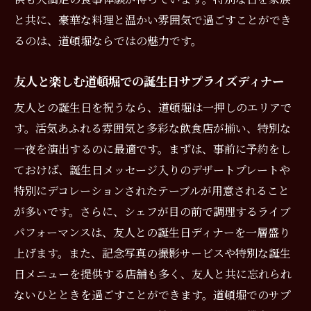
と共に、豪華な料理と温かい雰囲気で過ごすことができ
択肢
るのは、道頓堀ならではの魅力です。
家族で楽しむ道頓堀での誕生日ディナーの
プラン
友人と楽しむ道頓堀での誕生日サプライズディナー
道頓堀のレストランでの誕生日デザートの
友人との誕生日を祝うなら、道頓堀は一押しのエリアで
楽しみ方
す。活気あふれる雰囲気と多彩な飲食店が揃い、特別な
友人と共有する道頓堀での楽しいディナー
一夜を演出するのに最適です。まずは、事前に予約をし
道頓堀での誕生日ディナーにおすすめのプ
ておけば、誕生日メッセージ入りのデザートプレートや
レゼント
特別にデコレーションされたテーブルが用意されること
記念日や誕生日に最高のディナー道頓堀の鉄板
が多いです。さらに、シェフが目の前で調理するライブ
焼き体験
パフォーマンスは、友人との誕生日ディナーを一層盛り
道頓堀の鉄板焼きでの記念日特別メニュー
上げます。また、記念写真の撮影サービスや特別な誕生
誕生日ディナーにおすすめの道頓堀の鉄板
日メニューを提供する店舗も多く、友人と共に忘れられ
焼き体験
ないひとときを過ごすことができます。道頓堀でのサプ