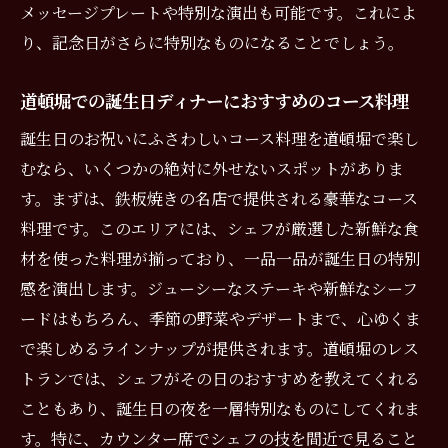
メッセージプレートや特別な演出も可能です。これによ
道頓堀で楽しむ特別なデザート
り、記念日がさらに特別なものになることでしょう。
記念日や誕生日のための道頓堀のオシャレ
なバー
道頓堀での誕生日ディナーにおすすめのコース料理
道頓堀での特別な記念日誕生日ディナー鉄板焼
誕生日のお祝いにふさわしいコース料理を道頓堀で楽し
きの魅力
むなら、いくつかの絶対に外せないスポットがありま
目の前で楽しむ鉄板焼きのライブパフォー
す。まずは、鉄板焼きの名店で提供される豪華なコース
マンス
料理です。このエリアには、シェフが厳選した新鮮な食
厳選素材が引き立つ道頓堀の鉄板焼き
材を使った料理が揃っており、一品一品が誕生日の特別
シェフの技が光る道頓堀の鉄板焼きディナ
感を演出します。ジューシーなステーキや新鮮なシーフ
ー
ードはもちろん、季節の野菜やデザートまで、心ゆくま
鉄板焼きだからこそ味わえる贅沢感
で楽しめるラインナップが提供されます。道頓堀のレス
道頓堀の鉄板焼きで過ごす特別なひととき
トランでは、シェフがその日のおすすめを教えてくれる
誕生日ディナーに最適な鉄板焼きの魅力と
こともあり、誕生日の夜を一層特別なものにしてくれま
は
す。特に、カウンター席でシェフの技を間近で見ること